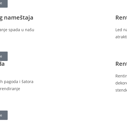
je
eg nameštaja
Ren
ranje spada u našu
Led n
atrak
je
da
Ren
Rentir
jih pagoda i šatora
dekore
brendiranje
stend
je