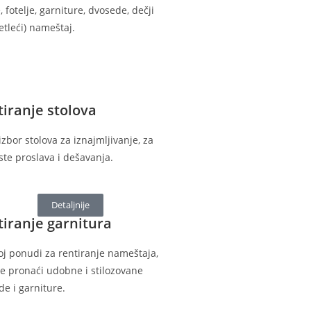
 fotelje, garniture, dvosede, dečji
vetleći) nameštaj.
iranje stolova
 izbor stolova za iznajmljivanje, za
ste proslava i dešavanja.
Detaljnije
iranje garnitura
oj ponudi za rentiranje nameštaja,
e pronaći udobne i stilozovane
de i garniture.