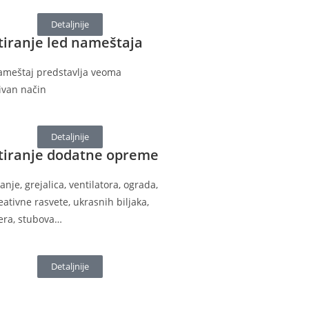
Detaljnije
tiranje led nameštaja
ameštaj predstavlja veoma
tivan način
Detaljnije
tiranje dodatne opreme
anje, grejalica, ventilatora, ograda,
ativne rasvete, ukrasnih biljaka,
era, stubova…
Detaljnije