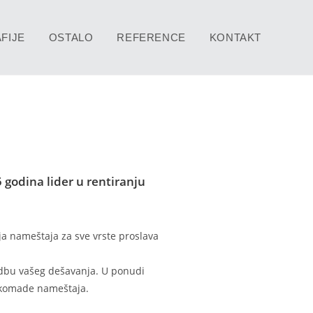
FIJE
OSTALO
REFERENCE
KONTAKT
 godina lider u rentiranju
a nameštaja za sve vrste proslava
edbu vašeg dešavanja. U ponudi
 komade nameštaja.