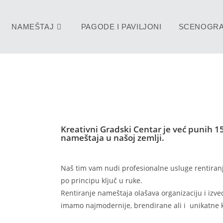
NAMEŠTAJ
PAGODE I PAVILJONI
SCENOGRA
Kreativni Gradski Centar je već punih 15
nameštaja u našoj zemlji.
Naš tim vam nudi profesionalne usluge rentiranj
po principu ključ u ruke.
Rentiranje nameštaja olašava organizaciju i izv
imamo najmodernije, brendirane ali i unikatne