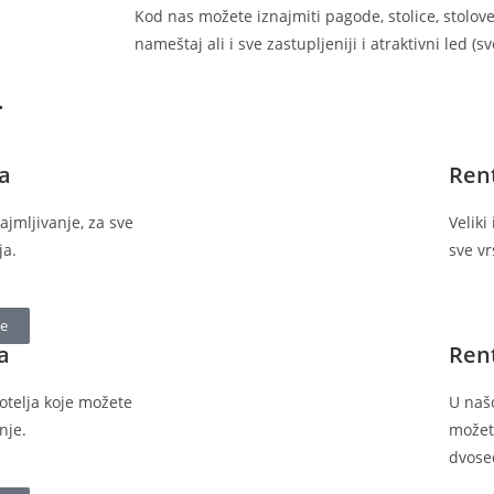
Kod nas možete iznajmiti pagode, stolice, stolove,
nameštaj ali i sve zastupljeniji i atraktivni led (s
.
ca
Rent
najmljivanje, za sve
Veliki
ja.
sve vr
je
a
Rent
 fotelja koje možete
U naš
anje.
možet
dvose