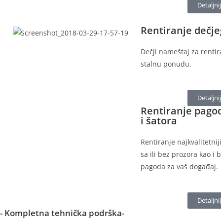
Detaljni
Rentiranje dečj
Dečji nameštaj za renti
stalnu ponudu.
Detaljni
Rentiranje pago
i šatora
Rentiranje najkvalitetni
sa ili bez prozora kao i 
pagoda za vaš događaj.
Detaljni
- Kompletna tehnička podrška-