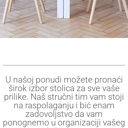
U našoj ponudi možete pronaći
širok izbor stolica za sve vaše
prilike. Naš stručni tim vam stoji
na raspolaganju i bić enam
zadovoljstvo da vam
ponognemo u organizaciji vašeg