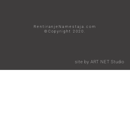
RentiranjeNamestaja.com
©Copyright 2020.
site by ART NET Studio