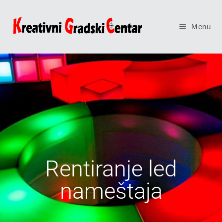
Menu
Rentiranje led
nameštaja