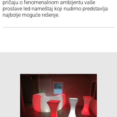
pričaju o fenomenalnom ambijentu vaše
proslave led nameštaj koji nudimo predstavlja
najbolje moguće rešenje.